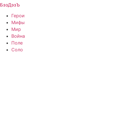
БэзДэзЪ
Перейти
к
Герои
содержимому
Мифы
Мир
Война
Поле
Соло