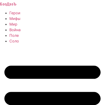
БэзДэзЪ
Перейти
к
Герои
содержимому
Мифы
Мир
Война
Поле
Соло