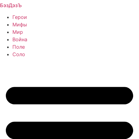
БэзДэзЪ
Перейти
к
Герои
содержимому
Мифы
Мир
Война
Поле
Соло